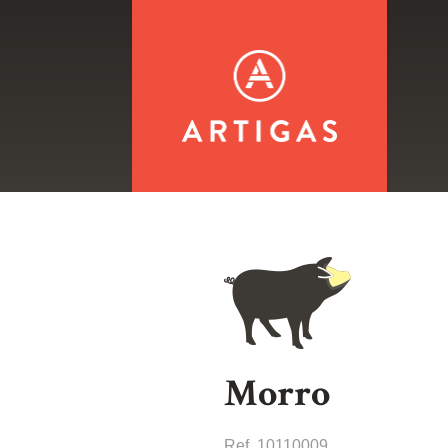
artigas
Morro
Ref. 10110009