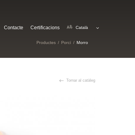
Català
Contacte
Certificacions
Productes
/
Porcí
/
Morro
Tornar al catàleg